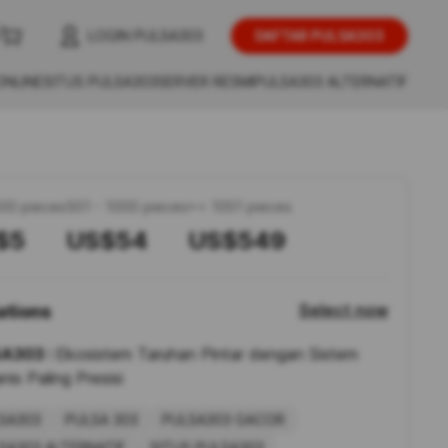
LOGIN PULSA303
DAFTAR PULSA303
ONLINE
SITUS PULSA303
SERVER RESMI
PULSA303 ALTERNATIF
500 pieces
501 - 1000 pieces
>= 1001 pieces
$5
US$54
US$549
Select now
ations
A303 :
Ekosistem Taruhan Pintar dengan Sistem
is Paling Presisi
SA303
PULSA 303
PULSA303 GACOR
SA303 ALTERNATIF
SITUS PULSA303