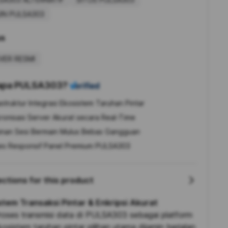
IN PULSA303
us
VER RESMI
apa PULSA303?
astruktur Integrasi Ekosistem Taruhan Pintar
ronisasi Server Akurat secara Real-Time
inan Sesi Bermain Mulus Bebas Gangguan
es Responsif Panel Premium PULSA303
ections for this product
stem Transaksi Pintar & Enkripsi Akurat
roses transmisi data di PULSA303 sebagai platform
kosistem taruhan pintar pilihan utama dijamin berjalan