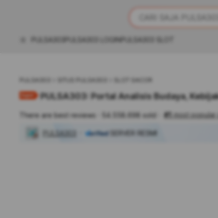
iphones 16
What are you looking 
CARI SAJA PULSA30
torras phone case
samsung note 20 5g 
PULSA303
PULSA303 LOGIN
PULSA303 SLOT
iphones 15 pro max
PULSA303
SITUS PULSA303
SLOT GACOR
PULSA303: Portal Analisis Budaya, Kebijak
#1
most popular 
There are best reviews
54.558.698 sold
PULSA303
SERVER RESMI