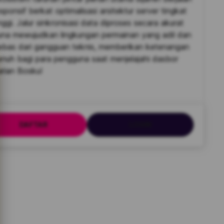
esponsif berkat optimalisasi arsitektur server tingkat
inggi. Jalur sinkronisasi data diproses secara akurat
una mewujudkan lingkungan permainan yang adil dan
ebas dari gangguan teknis, memberikan ketenangan
enuh bagi para pengguna saat menjelajahi dasbor
arian Bosku!
DAFTAR
LOGIN