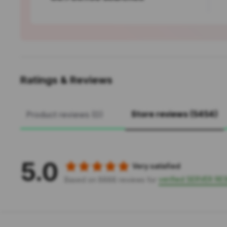
Ratings & Reviews
Store reviews (5454)
Product reviews (0)
5.0
Very satisfied
verified SERVER RE
Based on 8888 reviews for